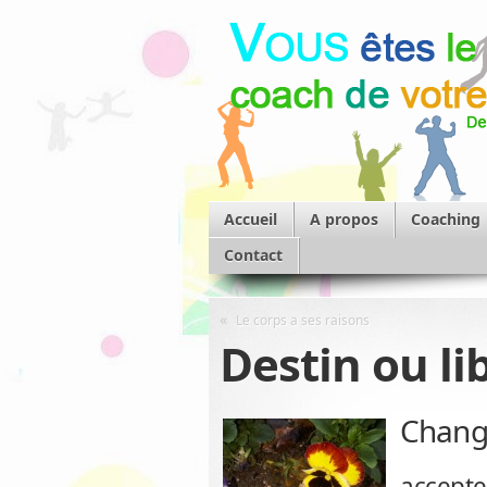
Accueil
A propos
Coaching
Contact
«
Le corps a ses raisons
Destin ou li
Change
accepter