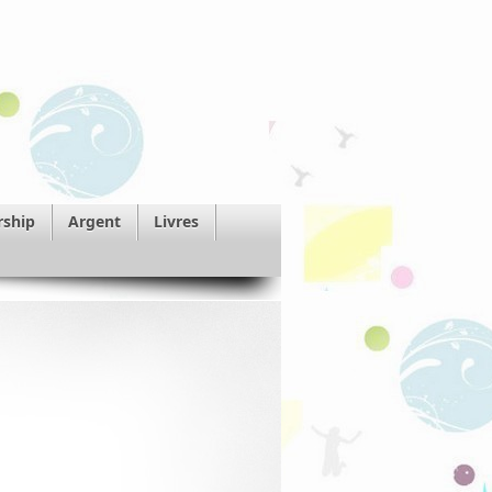
rship
Argent
Livres