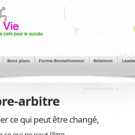
Des clés pour le succès
Bons plans
Forme-BonneHumeur
Relations
Leade
»
Résolutions-action
bre-arbitre
r ce qui peut être changé,
 ce qui ne peut l’être